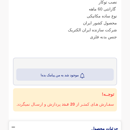
نصب توکار
گارانتی 60 ماهه
نوع ساده مکانیکی
محصول کشور ایران
شرکت سازنده ایران الکتریک
جنس بدنه فلزی
موجود شد به من پیامک بده!
توجــه!
سفـارش هـای کمتـر از
20 عـدد
پردازش و ارسـال نمیگردد.
جزئیات محصول