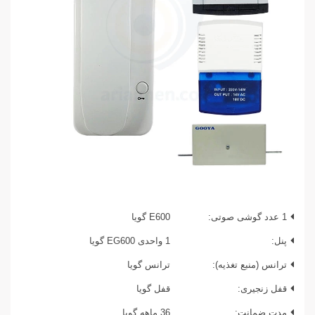
1 عدد گوشی صوتی:
E600 گویا
پنل:
1 واحدی EG600 گویا
ترانس (منبع تغذیه):
ترانس گویا
قفل زنجیری:
قفل گویا
مدت ضمانت:
36 ماهه گویا