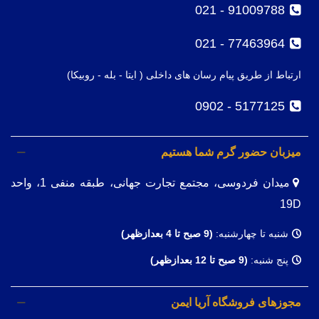
91009788 - 021
77463964 - 021
ارتباط از طریق پیام رسان های داخلی ( ایتا - بله - روبیکا)
5177125 - 0902
میزبان حضور گرم شما هستیم
میدان فردوسی، مجتمع تجارت جهانی، طبقه منفی 1، واحد
19D
شنبه تا چهارشنبه:
(9
صبح تا 4 بعدازظهر)
پنج شنبه:
(9 صبح تا 12 بعدازظهر)
مجوزهای فروشگاه آریا ایمن