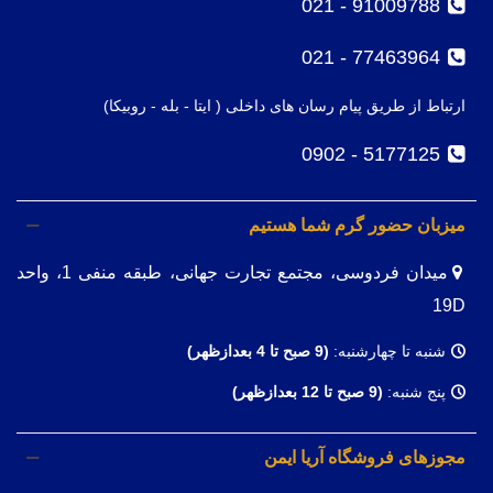
91009788 - 021
77463964 - 021
ارتباط از طریق پیام رسان های داخلی ( ایتا - بله - روبیکا)
5177125 - 0902
میزبان حضور گرم شما هستیم
میدان فردوسی، مجتمع تجارت جهانی، طبقه منفی 1، واحد
19D
شنبه تا چهارشنبه:
(9
صبح تا 4 بعدازظهر)
پنج شنبه:
(9 صبح تا 12 بعدازظهر)
مجوزهای فروشگاه آریا ایمن