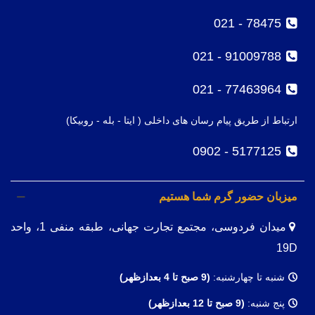
78475 - 021
91009788 - 021
77463964 - 021
ارتباط از طریق پیام رسان های داخلی ( ایتا - بله - روبیکا)
5177125 - 0902
میزبان حضور گرم شما هستیم
میدان فردوسی، مجتمع تجارت جهانی، طبقه منفی 1، واحد
19D
شنبه تا چهارشنبه:
(9
صبح تا 4 بعدازظهر)
پنج شنبه:
(9 صبح تا 12 بعدازظهر)