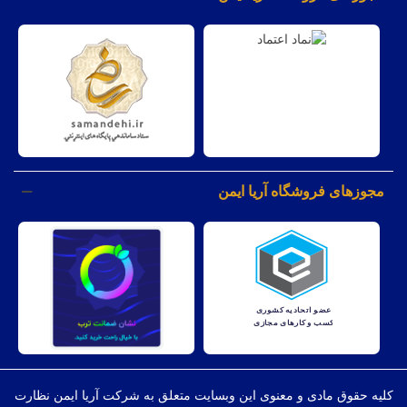
مجوزهای فروشگاه آریا ایمن
کليه حقوق مادی و معنوی اين وبسايت متعلق به شرکت آریا ایمن نظارت