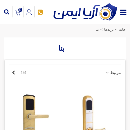
0
خانه
>
برندها
>
بتا
بتا
بعدی
مرتبط
1/4