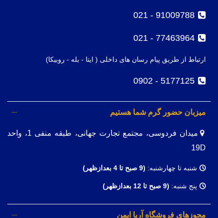
91009788 - 021
77463964 - 021
ارتباط از طریق پیام رسان های داخلی ( ایتا - بله - روبیکا)
5177125 - 0902
میزبان حضور گرم شما هستیم
میدان فردوسی، مجتمع تجارت جهانی، طبقه منفی 1، واحد
19D
شنبه تا چهارشنبه:
(9
صبح تا 4 بعدازظهر)
پنج شنبه:
(9 صبح تا 12 بعدازظهر)
مجوزهای فروشگاه آریا ایمن