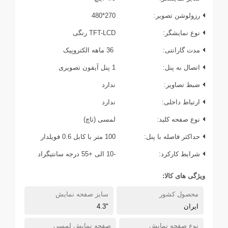
رزولوشن تصویر:
270*480
نوع نمایشگر:
TFT-LCD رنگی
مدت گارانتی:
36 ماهه الکتروپیک
اتصال به پنل:
1 پنل آیفون تصویری
ضبط تصاویر:
ندارد
ارتباط داخلی:
ندارد
نوع صفحه کلید:
لمسی (تاچ)
حداکثر فاصله با پنل:
100 متر با کابل 0.6 فویلدار
شرایط کارکرد:
-10 الی +55 درجه سانتیگراد
ویژگی های کالا:
محصول کشور
سایز صفحه نمایش
ایران
"4.3
نوع صفحه نمایش
صفحه نمایش لمسی