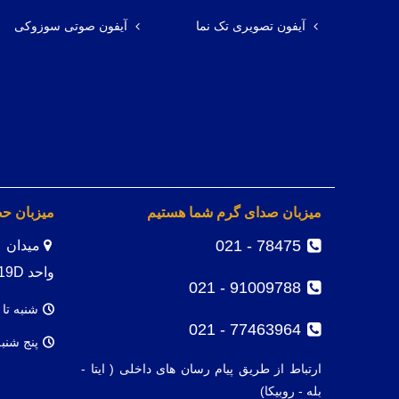
آیفون تصویری تک نما
آیفون صوتی سوزوکی
میزبان صدای گرم شما هستیم
میزبان ح
78475 - 021
واحد 19D
91009788 - 021
شنبه تا 
77463964 - 021
پنج شنب
ارتباط از طریق پیام رسان های داخلی ( ایتا -
بله - روبیکا)