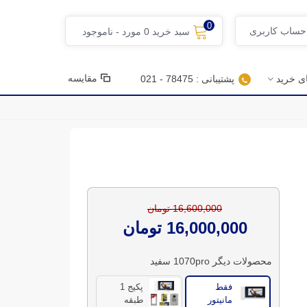
0
 حساب کاربری
سبد خرید
0
مورد
-
ناموجود
مقایسه
ای خرید
پشتیبانی : 78475 - 021
16,600,000 تومان
16,000,000 تومان
محصولات دیگر 1070pro سفید
فقط
پکیج 1
مانیتور
طبقه