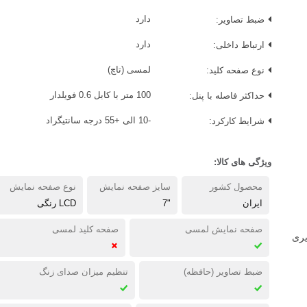
ضبط تصاویر:
دارد
ارتباط داخلی:
دارد
نوع صفحه کلید:
لمسی (تاچ)
حداکثر فاصله با پنل:
100 متر با کابل 0.6 فویلدار
شرایط کارکرد:
-10 الی +55 درجه سانتیگراد
ویژگی های کالا:
محصول کشور
سایز صفحه نمایش
نوع صفحه نمایش
ایران
"7
LCD رنگی
صفحه نمایش لمسی
صفحه کلید لمسی
یری
ضبط تصاویر (حافظه)
تنظیم میزان صدای زنگ