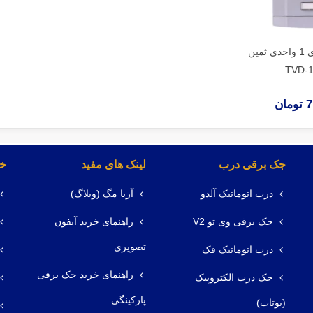
پنل آیفون تصویری 1 واحدی ثمین
ان
جک برقی درب
لینک های مفید
خد
درب اتوماتیک آلدو
آریا مگ (وبلاگ)
جک برقی وی تو V2
راهنمای خرید آیفون
تصویری
درب اتوماتیک فک
راهنمای خرید جک برقی
جک درب الکتروپیک
پارکینگی
(یوتاب)