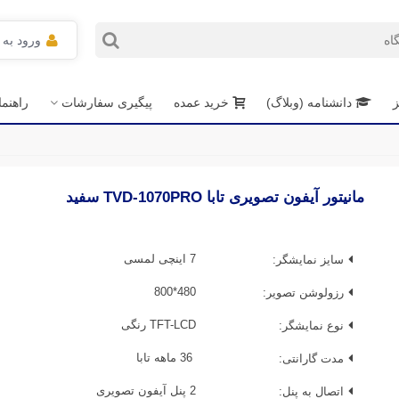
ورود به
ز
دانشنامه (وبلاگ)
خرید عمده
پیگیری سفارشات
راهنم
مانیتور آیفون تصویری تابا TVD-1070PRO سفید
سایز نمایشگر:
7 اینچی لمسی
رزولوشن تصویر:
480*800
نوع نمایشگر:
TFT-LCD رنگی
مدت گارانتی:
36 ماهه تابا
اتصال به پنل:
2 پنل آیفون تصویری