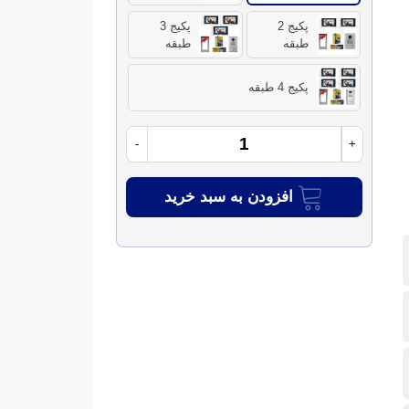
پکیج 2
پکیج 3
طبقه
طبقه
پکیج 4 طبقه
-
+
افزودن به سبد خرید