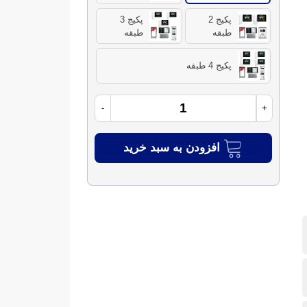
پکیج 2
پکیج 3
طبقه
طبقه
پکیج 4 طبقه
-
+
افزودن به سبد خرید