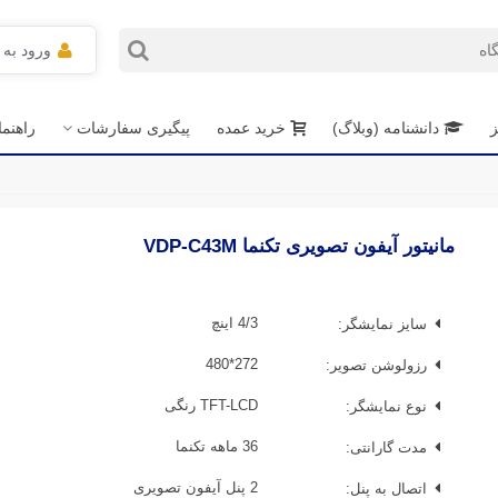
ورود به
ز
دانشنامه (وبلاگ)
خرید عمده
پیگیری سفارشات
راهنم
مانیتور آیفون تصویری تکنما VDP-C43M
سایز نمایشگر:
4/3 اینچ
رزولوشن تصویر:
272*480
نوع نمایشگر:
TFT-LCD رنگی
مدت گارانتی:
36 ماهه تکنما
اتصال به پنل:
2 پنل آیفون تصویری