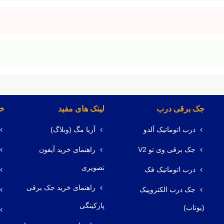
جک برقی درب
لینک های مفید
خد
درب اتوماتیک آلدو
آریا مگ (وبلاگ)
جک برقی وی تو V2
راهنمای خرید آیفون
تصویری
درب اتوماتیک فک
راهنمای خرید جک برقی
جک درب الکتروپیک
پارکینگی
(یوتاب)