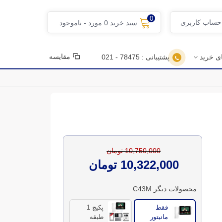
0
 حساب کاربری
سبد خرید
0
مورد
-
ناموجود
مقایسه
ای خرید
پشتیبانی : 78475 - 021
10,750,000 تومان
10,322,000 تومان
محصولات دیگر C43M
فقط
پکیج 1
مانیتور
طبقه