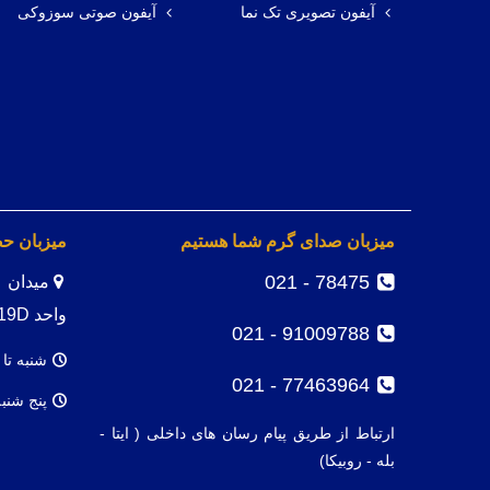
آیفون تصویری تک نما
آیفون صوتی سوزوکی
میزبان صدای گرم شما هستیم
میزبان ح
78475 - 021
واحد 19D
91009788 - 021
شنبه تا 
77463964 - 021
پنج شنب
ارتباط از طریق پیام رسان های داخلی ( ایتا -
بله - روبیکا)