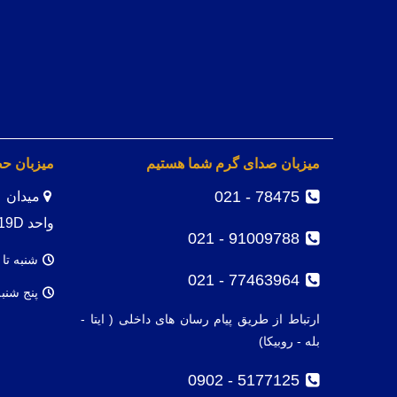
میزبان صدای گرم شما هستیم
میزبان ح
78475 - 021
واحد 19D
91009788 - 021
شنبه تا 
77463964 - 021
پنج شنب
ارتباط از طریق پیام رسان های داخلی ( ایتا -
بله - روبیکا)
5177125 - 0902