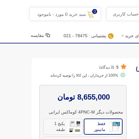
0
 حساب کاربری
سبد خرید
0
مورد
-
ناموجود
مقایسه
ای خرید
پشتیبانی : 78475 - 021
5
(3 دیدگاه)
100% از خریداران ، این کالا را توصیه کرده‌اند
8,655,000 تومان
محصولات دیگر 4PNC-M کوماکس ایرانی
فقط
پکیج 1
مانیتور
طبقه