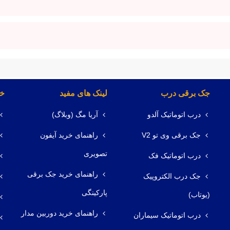
جک برقی درب
لینک های مفید
خد
درب اتوماتیک آلدو
آریا مگ (وبلاگ)
جک برقی وی تو V2
راهنمای خرید آیفون
تصویری
درب اتوماتیک فک
راهنمای خرید جک برقی
جک درب الکتروپیک
پارکینگی
(یوتاب)
راهنمای خرید دوربین مدار
درب اتوماتیک سیماران