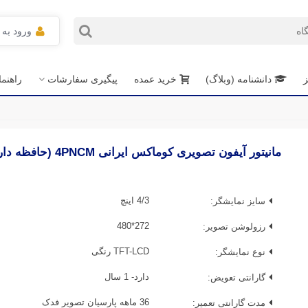
ورود به
ز
دانشنامه (وبلاگ)
خرید عمده
پیگیری سفارشات
راهنم
مانیتور آیفون تصویری کوماکس ایرانی 4PNCM (حافظه دار)
سایز نمایشگر:
4/3 اینچ
رزولوشن تصویر:
272*480
نوع نمایشگر:
TFT-LCD رنگی
گارانتی تعویض:
دارد- 1 سال
مدت گارانتی تعمیر:
36 ماهه پارسیان تصویر فدک