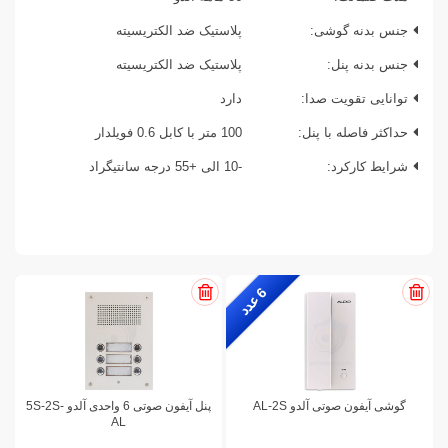
جنس بدنه گوشی:
پلاستیک ضد الکتریسیته
جنس بدنه پنل:
پلاستیک ضد الکتریسیته
توانایی تقویت صدا:
دارد
حداکثر فاصله با پنل:
100 متر با کابل 0.6 فویلدار
شرایط کارکرد:
-10 الی +55 درجه سانتیگراد
6
ع
د
د
گوشی آیفون صوتی آلدو AL-2S
پنل آیفون صوتی 6 واحدی آلدو 5S-2S-
AL