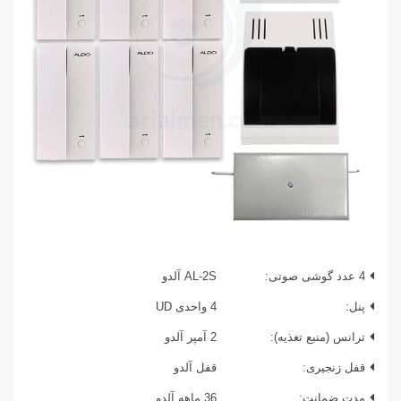
4 عدد گوشی صوتی:
AL-2S آلدو
پنل:
4 واحدی UD
ترانس (منبع تغذیه):
2 آمپر آلدو
قفل زنجیری:
قفل آلدو
مدت ضمانت:
36 ماهه آلدو