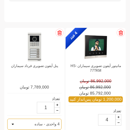
4
ع
د
د
مانیتور آیفون تصویری سیماران HS-
پنل آیفون تصویری فرداد سیماران
77TKM
86,992,000 تومان
86,992,000 تومان
7,789,000 تومان
85,792,000 تومان
تعداد
1,200,000 تومان پس‌انداز کنید
تعداد