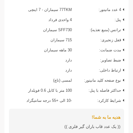
4 عدد مانیتور:
77TKM سیماران - 7 اینچی
پنل:
4 واحدی فرداد
ترانس (منبع تغذیه):
SFF730 سیماران
قفل زنجیری:
715 سیماران
مدت ضمانت:
30 ماهه سیماران
ضبط تصاویر:
دارد
ارتباط داخلی:
دارد
نوع صفحه کلید مانیتور:
لمسی (تاچ)
حداکثر فاصله با پنل:
100 متر با کابل 0.6 فویلدار
شرایط کارکرد:
-10 الی +55 درجه سانتیگراد
هدیه ما به شما!
(( یک عدد قاب باران گیر فلزی ))