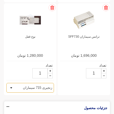
ترانس سیماران SFF730
نوع قفل
1,696,000 تومان
1,280,000 تومان
تعداد
تعداد
جزئیات محصول