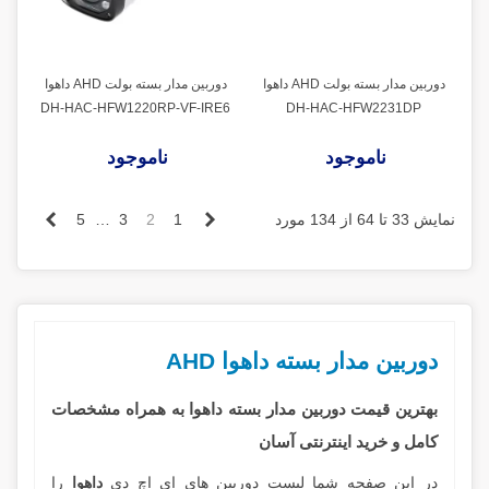
دوربین مدار بسته بولت AHD داهوا
دوربین مدار بسته بولت AHD داهوا
DH-HAC-HFW1220RP-VF-IRE6
DH-HAC-HFW2231DP
ناموجود
ناموجود
قبلی
بعدی
نمایش 33 تا 64 از 134 مورد
1
2
3
…
5
دوربین مدار بسته داهوا AHD
بهترین قیمت دوربین مدار بسته داهوا
به همراه مشخصات
کامل و خرید اینترنتی آسان
در این صفحه شما لیست دوربین های ای اچ دی
داهوا
را