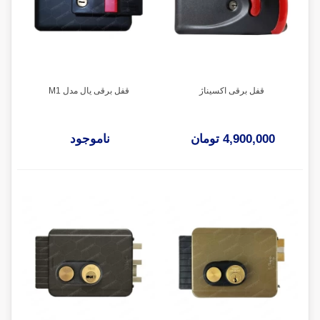
قفل برقی اکسیناژ
قفل برقی یال مدل M1
4,900,000 تومان
ناموجود