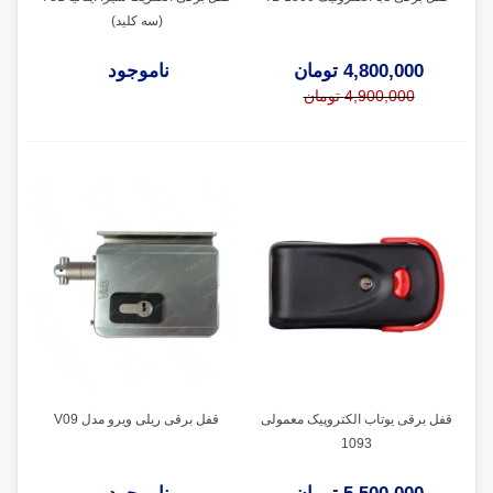
(سه کلید)
4,800,000 تومان
ناموجود
4,900,000 تومان
قفل برقی یوتاب الکتروپیک معمولی
قفل برقی ریلی ویرو مدل V09
1093