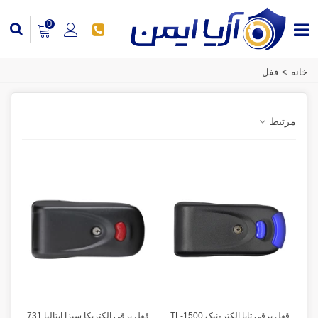
0
خانه
>
قفل
مرتبط
قفل برقی تابا الکترونیک TL-1500
قفل برقی الکتریکا سیزا ایتالیا 731