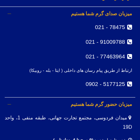
میزبان صدای گرم شما هستیم
78475 - 021
91009788 - 021
77463964 - 021
ارتباط از طریق پیام رسان های داخلی ( ایتا - بله - روبیکا)
5177125 - 0902
میزبان حضور گرم شما هستیم
میدان فردوسی، مجتمع تجارت جهانی، طبقه منفی 1، واحد
19D
شنبه تا چهارشنبه:
(9
صبح تا 4 بعدازظهر)