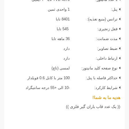
پنل:
1 واحدی ثمین
ترانس (منبع تغذیه):
8401 تابا
قفل زنجیری:
545 تابا
مدت ضمانت:
36 ماهه تابا
ضبط تصاویر:
دارد
ارتباط داخلی:
دارد
نوع صفحه کلید مانیتور:
لمسی (تاچ)
حداکثر فاصله با پنل:
100 متر با کابل 0.6 فویلدار
شرایط کارکرد:
-10 الی +55 درجه سانتیگراد
هدیه ما به شما!
(( یک عدد قاب باران گیر فلزی ))