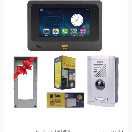
1 عدد مانیتور:
TVD-4070 تابا - 7 اینچی