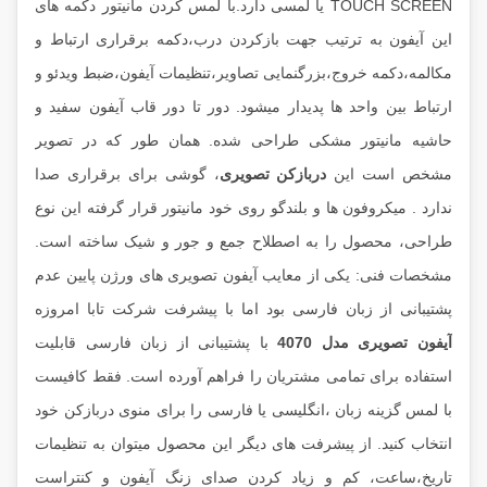
TOUCH SCREEN یا لمسی دارد.با لمس کردن مانیتور دکمه های
این آیفون به ترتیب جهت بازکردن درب،دکمه برقراری ارتباط و
مکالمه،دکمه خروج،بزرگنمایی تصاویر،تنظیمات آیفون،ضبط ویدئو و
ارتباط بین واحد ها پدیدار میشود. دور تا دور قاب آیفون سفید و
حاشیه مانیتور مشکی طراحی شده. همان طور که در تصویر
مشخص است این
دربازکن تصویری
، گوشی برای برقراری صدا
ندارد . میکروفون ها و بلندگو روی خود مانیتور قرار گرفته این نوع
طراحی، محصول را به اصطلاح جمع و جور و شیک ساخته است.
مشخصات فنی: یکی از معایب آیفون تصویری های ورژن پایین عدم
پشتیبانی از زبان فارسی بود اما با پیشرفت شرکت تابا امروزه
آیفون تصویری مدل 4070
با پشتیبانی از زبان فارسی قابلیت
استفاده برای تمامی مشتریان را فراهم آورده است. فقط کافیست
با لمس گزینه زبان ،انگلیسی یا فارسی را برای منوی دربازکن خود
انتخاب کنید. از پیشرفت های دیگر این محصول میتوان به تنظیمات
تاریخ،ساعت، کم و زیاد کردن صدای زنگ آیفون و کنتراست