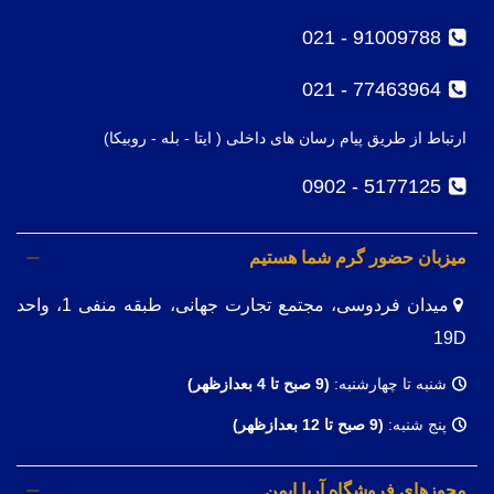
91009788 - 021
77463964 - 021
ارتباط از طریق پیام رسان های داخلی ( ایتا - بله - روبیکا)
5177125 - 0902
میزبان حضور گرم شما هستیم
میدان فردوسی، مجتمع تجارت جهانی، طبقه منفی 1، واحد
19D
شنبه تا چهارشنبه:
(9
صبح تا 4 بعدازظهر)
پنج شنبه:
(9 صبح تا 12 بعدازظهر)
مجوزهای فروشگاه آریا ایمن