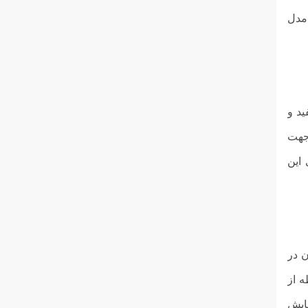
 تک واحدی تابا مدل
 رنگ سفید و
جهت
 این
ن در
ه از
مایش