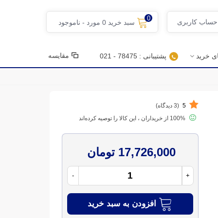
0
 حساب کاربری
سبد خرید
0
مورد
-
ناموجود
مقایسه
ای خرید
پشتیبانی : 78475 - 021
5
(3 دیدگاه)
100% از خریداران ، این کالا را توصیه کرده‌اند
17,726,000 تومان
-
+
افزودن به سبد خرید