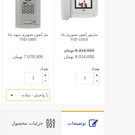
مانیتور آیفون تصویری تابا
پنل آیفون تصویری سهند تابا
TVD-1860
TVD-1043i
8,314,000 تومان
8,014,000 تومان
7,078,000 تومان
تعداد
تعداد
توضیحات
جزئیات محصول