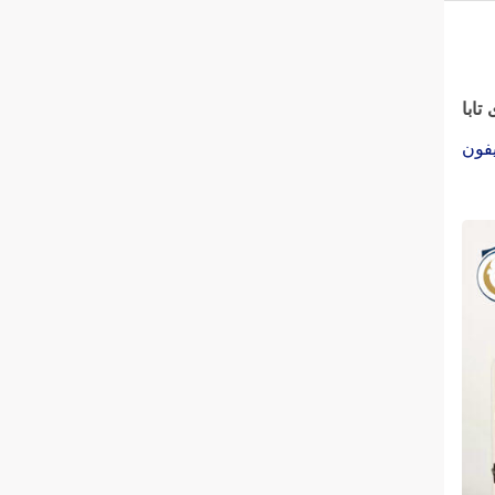
تابا
یفون