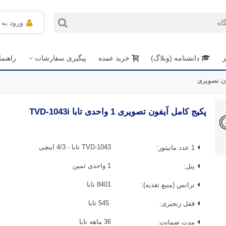
ورود به
ز
دانشنامه (وبلاگ)
خرید عمده
پیگیری سفارشات
راهنم
پکیج کامل آیفون تصویری 1 واحدی تابا TVD-1043i
1 عدد مانیتور:
TVD-1043 تابا - 4/3 اینچی
پنل:
1 واحدی ثمین
ترانس (منبع تغذیه):
8401 تابا
قفل زنجیری:
545 تابا
مدت ضمانت:
36 ماهه تابا