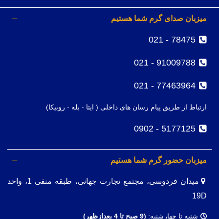
میزبان صدای گرم شما هستیم
78475 - 021
91009788 - 021
77463964 - 021
ارتباط از طریق پیام رسان های داخلی ( ایتا - بله - روبیکا)
5177125 - 0902
میزبان حضور گرم شما هستیم
میدان فردوسی، مجتمع تجارت جهانی، طبقه منفی 1، واحد
19D
شنبه تا چهارشنبه:
(9
صبح تا 4 بعدازظهر)