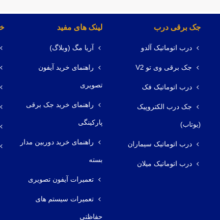
جک برقی درب
لینک های مفید
خد
درب اتوماتیک آلدو
آریا مگ (وبلاگ)
جک برقی وی تو V2
راهنمای خرید آیفون
تصویری
درب اتوماتیک فک
راهنمای خرید جک برقی
جک درب الکتروپیک
پارکینگی
(یوتاب)
راهنمای خرید دوربین مدار
درب اتوماتیک سیماران
بسته
درب اتوماتیک میلان
تعمیرات آیفون تصویری
تعمیرات سیستم های
حفاظتی