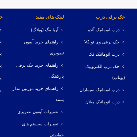
جک برقی درب
لینک های مفید
خد
درب اتوماتیک آلدو
آریا مگ (وبلاگ)
جک برقی وی تو V2
راهنمای خرید آیفون
تصویری
درب اتوماتیک فک
راهنمای خرید جک برقی
جک درب الکتروپیک
پارکینگی
(یوتاب)
راهنمای خرید دوربین مدار
درب اتوماتیک سیماران
بسته
درب اتوماتیک میلان
تعمیرات آیفون تصویری
تعمیرات سیستم های
حفاظتی