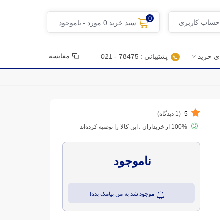
0
 حساب کاربری
سبد خرید
0
مورد
-
ناموجود
مقایسه
ای خرید
پشتیبانی : 78475 - 021
5
(1 دیدگاه)
100% از خریداران ، این کالا را توصیه کرده‌اند
ناموجود
موجود شد به من پیامک بده!