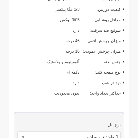
کیفیت دوربین:
1/3 مگا پیکسل
حداقل روشنایی:
0/05 لوکس
سوئیچ ضد سرقت:
دارد
میزان چرخش افقی:
46 درجه
میزان چرخش عمودی:
16 درجه
جنس بدنه:
آلومینیوم و پلاستیک
نوع صفحه کلید:
دکمه ای
دید در شب:
دارد
حداکثر تعداد واحد:
بدون محدودیت
نوع پنل