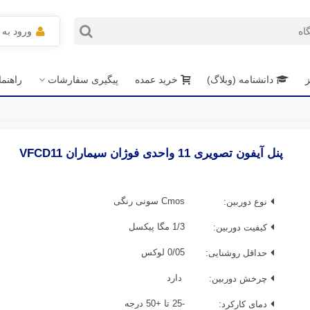
ورود به
ز
دانشنامه (وبلاگ)
خرید عمده
پیگیری سفارشات
راهنم
پنل آیفون تصویری 11 واحدی فوژان سیماران VFCD11
نوع دوربین:
Cmos سونی رنگی
کیفیت دوربین:
1/3 مگا پیکسل
حداقل روشنایی:
0/05 لوکس
چرخش دوربین:
دارد
دمای کارکرد:
-25 تا +50 درجه