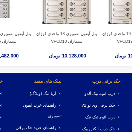
پنل آیفون تصویری 19 واحدی فوژان
پنل آیفون تصویری 18 واحدی فوژان
سیماران VFCD18
سیماران VFCD16
ان
10,128,000 تومان
9,482,000 توم
جک برقی درب
لینک های مفید
خد
درب اتوماتیک آلدو
آریا مگ (وبلاگ)
جک برقی وی تو V2
راهنمای خرید آیفون
تصویری
درب اتوماتیک فک
راهنمای خرید جک برقی
جک درب الکتروپیک