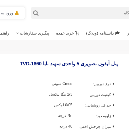
ورود به
ز
دانشنامه (وبلاگ)
خرید عمده
پیگیری سفارشات
راهنم
پنل آیفون تصویری 5 واحدی سهند تابا TVD-1860
نوع دوربین:
Cmos سونی
کیفیت دوربین:
1/3 مگا پیکسل
حداقل روشنایی:
0/05 لوکس
زاویه دید:
75 درجه
میزان چرخش افقی:
46 درجه