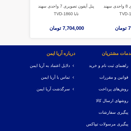
پنل آیفون تصویری 8 واحدی سهند
پنل آیفون تصویری 7 واحدی سهند
تابا TVD-1860
تابا TVD-1860
ان
7,704,000 تومان
7,597,000 توم
مات مشتریان
درباره آریا ایمن
راهنمای ثبت نام و خرید
دلایل اعتماد به آریا ایمن
قوانین و مقررات
تماس با آریا ایمن
روش‌های پرداخت
سرگذشت آریا ایمن
روشهای ارسال کالا
پیگیری سفارشات
پیگیری مرسولات تیپاکس