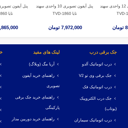
پنل آیفون تصویری 12 واحدی سهند
پنل آیفون تصویری 10 واحدی سهند
تابا TVD-1860
تابا TVD-1860
ان
7,972,000 تومان
7,865,000 توم
جک برقی درب
لینک های مفید
خد
درب اتوماتیک آلدو
آریا مگ (وبلاگ)
جک برقی وی تو V2
راهنمای خرید آیفون
تصویری
درب اتوماتیک فک
راهنمای خرید جک برقی
جک درب الکتروپیک
پارکینگی
(یوتاب)
راهنمای خرید دوربین مدار
درب اتوماتیک سیماران