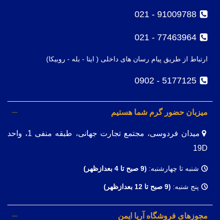
91009788 - 021
77463964 - 021
ارتباط از طریق پیام رسان های داخلی ( ایتا - بله - روبیکا)
5177125 - 0902
میزبان حضور گرم شما هستیم
میدان فردوسی، مجتمع تجارت جهانی، طبقه منفی 1، واحد
19D
شنبه تا چهارشنبه:
(9
صبح تا 4 بعدازظهر)
پنج شنبه:
(9 صبح تا 12 بعدازظهر)
مجوزهای فروشگاه آریا ایمن