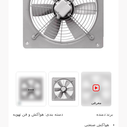
معرفی
برند:
دمنده
دسته بندی:
هواکش و فن تهویه
هواکش صنعتی