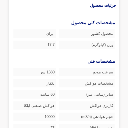
جزئیات محصول
مشخصات کلی محصول
محصول کشور
ایران
وزن (کیلوگرم)
17.7
مشخصات فنی
سرعت موتور
1380 دور
مشخصات هواکش
تکفاز
سایز (سانتی متر)
60 سانت
کاربری هواکش
هواکش صنعتی ایلکا
حجم هوادهی (m3/h)
10000
شدت صدا (db)
73