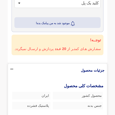
موجود شد به من پیامک بده!
توجــه!
سفـارش هـای کمتـر از
20 عـدد
پردازش و ارسـال نمیگردد.
جزئیات محصول
مشخصات کلی محصول
محصول کشور
ایران
جنس بدنه
پلاستیک فشرده