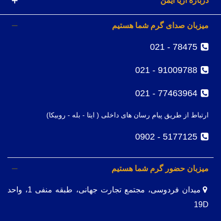
درباره آریا ایمن
میزبان صدای گرم شما هستیم
78475 - 021
91009788 - 021
77463964 - 021
ارتباط از طریق پیام رسان های داخلی ( ایتا - بله - روبیکا)
5177125 - 0902
میزبان حضور گرم شما هستیم
میدان فردوسی، مجتمع تجارت جهانی، طبقه منفی 1، واحد
19D