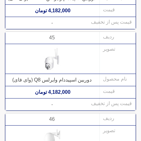
4,182,000 تومان
-
45
دوربین اسپیددام وایرلس Q8 (وای فای)
4,182,000 تومان
-
46