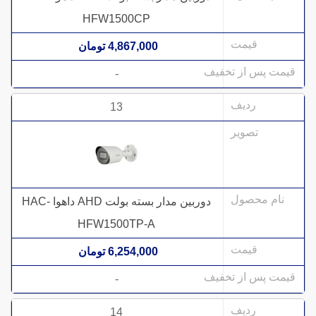
HFW1500CP
4,867,000 تومان
-
13
دوربین مدار بسته بولت AHD داهوا HAC-
HFW1500TP-A
6,254,000 تومان
-
14