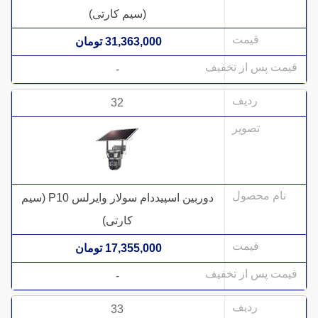
(سیم کارتی)
31,363,000 تومان
-
32
دوربین اسپیددام سولار وایرلس P10 (سیم
کارتی)
17,355,000 تومان
-
33