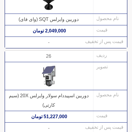
دوربین وایرلس SQT (وای فای)
2,049,000 تومان
-
26
دوربین اسپیددام سولار وایرلس 20X (سیم
کارتی)
51,227,000 تومان
-