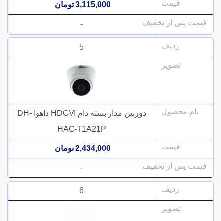
3,115,000 تومان
-
5
دوربین مدار بسته دام HDCVI داهوا DH-
HAC-T1A21P
2,434,000 تومان
-
6