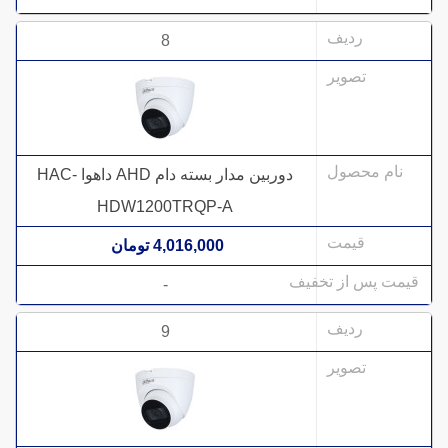
8
دوربین مدار بسته دام AHD داهوا HAC-
HDW1200TRQP-A
4,016,000 تومان
-
9