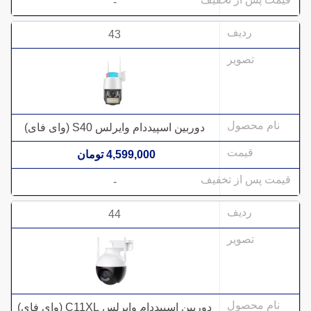
-
43
دوربین اسپیددام وایرلس S40 (وای فای)
4,599,000 تومان
-
44
دوربین اسپیددام وایرلس C11XL (وای فای)