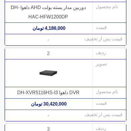
دوربین مدار بسته بولت AHD داهوا DH-
HAC-HFW1200DP
4,186,000 تومان
-
2
DVR داهوا DH-XVR5116HS-I3
30,420,000 تومان
-
3