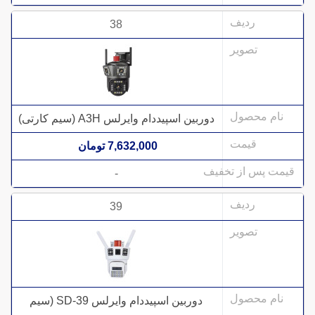
38
دوربین اسپیددام وایرلس A3H (سیم کارتی)
7,632,000 تومان
-
39
دوربین اسپیددام وایرلس SD-39 (سیم