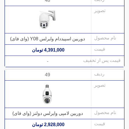
48
دوربین اسپیددام وایرلس Y08 (وای فای)
4,391,000 تومان
-
49
دوربین لامپی وایرلس دولنز (وای فای)
2,928,000 تومان