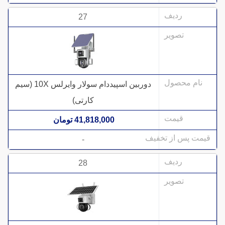
27
دوربین اسپیددام سولار وایرلس 10X (سیم
کارتی)
41,818,000 تومان
-
28