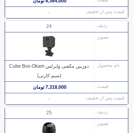
8,364,000 تومان
-
24
دوربین مکعبی وایرلس Cube Box-Okam
(سیم کارتی)
7,318,000 تومان
-
25