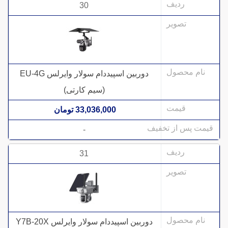
30
دوربین اسپیددام سولار وایرلس EU-4G
(سیم کارتی)
33,036,000 تومان
-
31
دوربین اسپیددام سولار وایرلس Y7B-20X