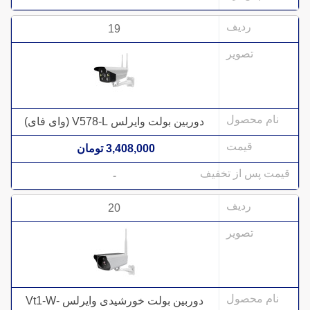
19
دوربین بولت وایرلس V578-L (وای فای)
3,408,000 تومان
-
20
دوربین بولت خورشیدی وایرلس Vt1-W-