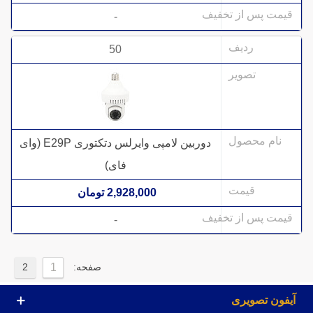
-
50
دوربین لامپی وایرلس دتکتوری E29P (وای
فای)
2,928,000 تومان
-
صفحه:
2
آیفون تصویری