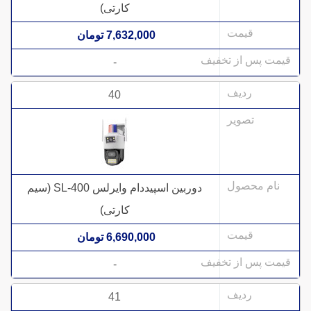
کارتی)
7,632,000 تومان
-
40
دوربین اسپیددام وایرلس SL-400 (سیم
کارتی)
6,690,000 تومان
-
41