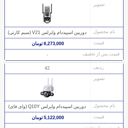
دوربین اسپیددام وایرلس V21 (سیم کارتی)
6,273,000 تومان
-
42
دوربین اسپیددام وایرلس Q10Y (وای فای)
5,122,000 تومان