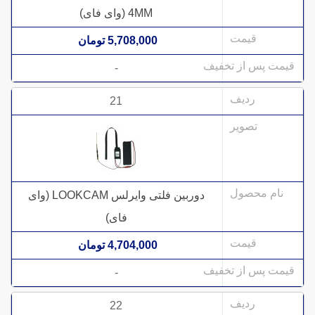
4MM (وای فای)
5,708,000 تومان
-
21
دوربین فلتی وایرلس LOOKCAM (وای
فای)
4,704,000 تومان
-
22