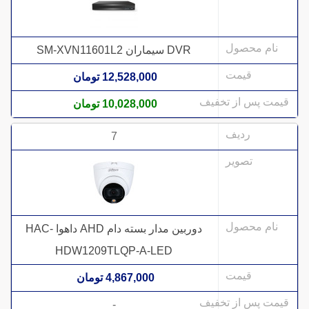
DVR سیماران SM-XVN11601L2
12,528,000 تومان
10,028,000 تومان
7
دوربین مدار بسته دام AHD داهوا HAC-
HDW1209TLQP-A-LED
4,867,000 تومان
-