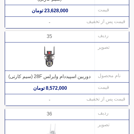
23,628,000 تومان
-
35
دوربین اسپیددام وایرلس 28F (سیم کارتی)
8,572,000 تومان
-
36