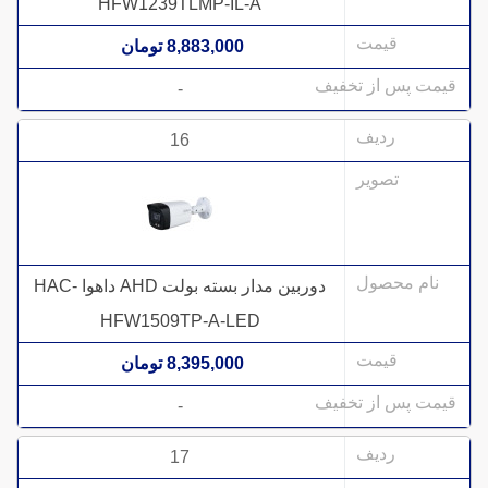
HFW1239TLMP-IL-A
8,883,000 تومان
-
16
دوربین مدار بسته بولت AHD داهوا HAC-
HFW1509TP-A-LED
8,395,000 تومان
-
17