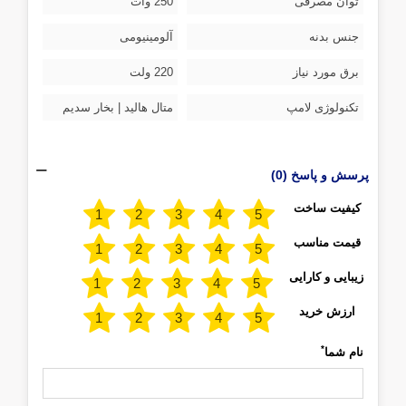
توان مصرفی
250 وات
جنس بدنه
آلومینیومی
برق مورد نیاز
220 ولت
تکنولوژی لامپ
متال هالید | بخار سدیم
پرسش و پاسخ (0)
کیفیت ساخت
قیمت مناسب
زیبایی و کارایی
ارزش خرید
*
نام شما