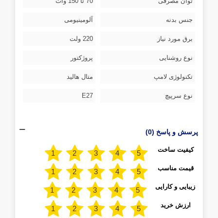
توان مصرفی
70 تا 150 وات
جنس بدنه
آلومینیومی
برق مورد نیاز
220 ولت
نوع روشنایی
پروژکتور
تکنولوژی لامپ
متال هالید
نوع سرپیچ
E27
پرسش و پاسخ (0)
کیفیت ساخت
قیمت مناسب
زیبایی و کارایی
ارزش خرید