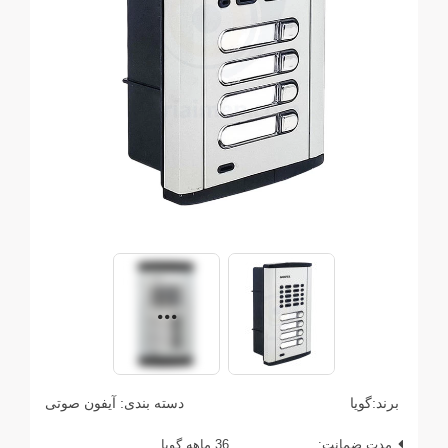
برند:
گویا
دسته بندی:
آیفون صوتی
مدت ضمانت:
36 ماهه گویا