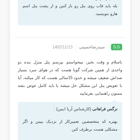
بله باید قاب روی پنل رو باز کنین و از پشت پنل اسم
هارو بنویسید.
5.0
سیدرضاحسینی
1402/11/13
باسلام و وقت بخیر، میخواستم بپرسم پنل منزل بنده دو
واحدی از همین شرکت گویا هست که در هوای سرد بسیار
صداش ضعیف میشه و حدود 15سالی هست که کار میکنه، آیا
با تعویض پنل این مشکل حل میشه یا باید کامل عوض بشه
ممنون راهنمایی بفرمایید
نرگس فراهانی
(کارشناس آریا ایمن) :
بهتره که متخصصین تعمیرکار از نزدیک ببینن و اگر
مشکلی هست برطرف کنن.