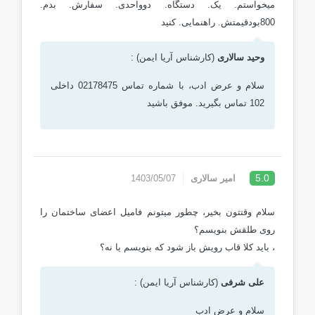
میخواستم. یک. دستگاه. دوواحدی. سفارش. بدم.
800بودقیمتش. راهنمایی. کنید
وحید سالاری
(کارشناس آریا ایمن) :
سلام و عرض ادب، با شماره تماس 02178475 داخلی
102 تماس بگیرید. موفق باشید
5.0
امیر سالاری
1403/05/07
سلام وقتتون بخیر، چطور میتونم فامیل اعضای ساختمان را
روی طلقش بنویسم؟
، باید کلا قاب رویش باز شود که بنویسم یا نه؟
علی شرفی
(کارشناس آریا ایمن) :
سلام و عرض ادب