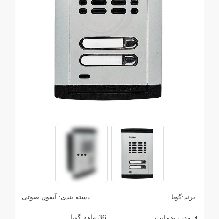
برند:
گویا
دسته بندی:
آیفون صوتی
مدت ضمانت:
36 ماهه گویا