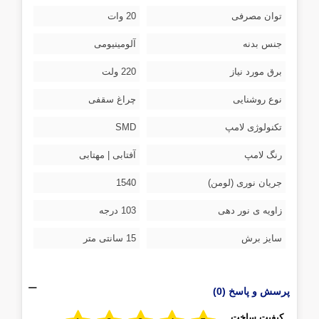
توان مصرفی
20 وات
جنس بدنه
آلومینیومی
برق مورد نیاز
220 ولت
نوع روشنایی
چراغ سقفی
تکنولوژی لامپ
SMD
رنگ لامپ
آفتابی | مهتابی
جریان نوری (لومن)
1540
زاویه ی نور دهی
103 درجه
سایز برش
15 سانتی متر
پرسش و پاسخ (0)
کیفیت ساخت