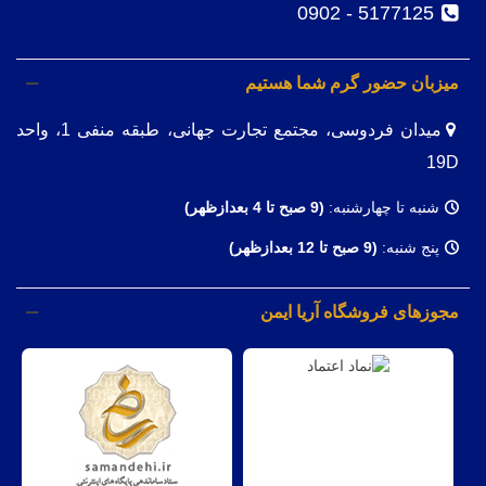
5177125 - 0902
میزبان حضور گرم شما هستیم
میدان فردوسی، مجتمع تجارت جهانی، طبقه منفی 1، واحد
19D
شنبه تا چهارشنبه:
(9
صبح تا 4 بعدازظهر)
پنج شنبه:
(9 صبح تا 12 بعدازظهر)
مجوزهای فروشگاه آریا ایمن