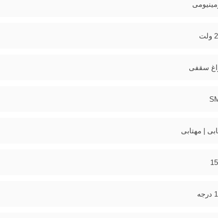
مینیومی
لت
اغ سقفی
S
ابی | مهتابی
15
جه