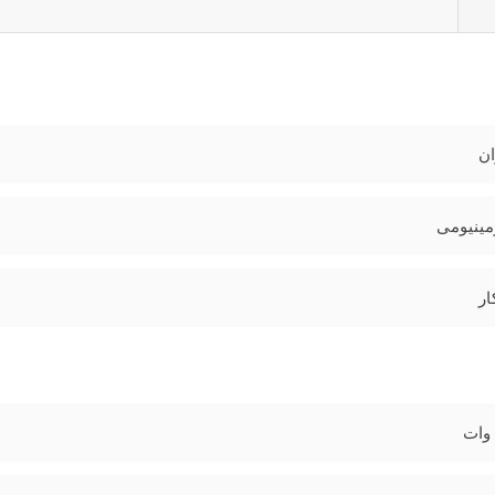
ان
مینیومی
ار