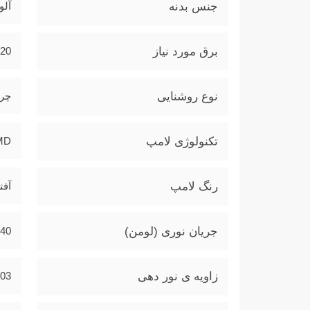
جنس بدنه
آلو
برق مورد نیاز
220 و
نوع روشنایی
چر
تکنولوژی لامپ
MD
رنگ لامپ
آفت
جریان نوری (لومن)
40
زاویه ی نور دهی
103 در