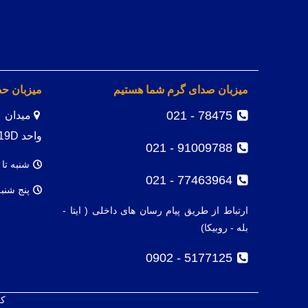
میزبان صدای گرم شما هستیم
میزبان ح
78475 - 021
واحد 19D
91009788 - 021
شنبه تا 
77463964 - 021
پنج شنب
ارتباط از طریق پیام رسان های داخلی ( ایتا -
بله - روبیکا)
5177125 - 0902
کل