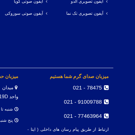
آیفون تصویری آلدو
آیفون صوتی گویا
آیفون تصویری تک نما
آیفون صوتی سوزوکی
میزبان صدای گرم شما هستیم
میزبان ح
78475 - 021
واحد 19D
91009788 - 021
شنبه تا 
77463964 - 021
پنج شنب
ارتباط از طریق پیام رسان های داخلی ( ایتا -