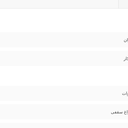
ان
ار
اغ سقفی