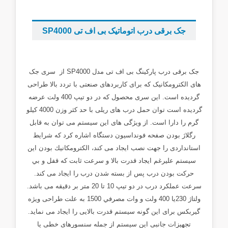
...
جک برقی درب اتوماتیک بی اف تی SP4000
...
جک برقی درب پارکینگ بی اف تی مدل SP4000 از سری جک
های الکترومکانیک که برای کاربردهای صنعتی با تردد بالا طراحی
گردیده است. این سری محصول که در دو تیپ 400 ولت عرضه
گردیده است توان حمل درب های ریلی با حد کثر وزن 4000 کیلو
گرم را دارا است. از ویژگی های این سیستم می توان به قابل
رگلاژ بودن صفحه فونداسیون دستگاه اشاره کرد که شرایط
استانداردی را جهت نصب ایجاد می کند، الكترومكانيك بودن این
سیستم عليرغم ايجاد قدرت بالا و سرعت ثابت که قفل و بي
حركت بودن درب پس از بسته شدن درب را ایجاد می کند.
سرعت عملكرد درب در دو تیپ 10 تا 20 متر بر دقیقه می باشد.
ولتاژ 230یا 400 ولت‌ و وات مصرفي 1500 به علت طراحی ویژه
گیربکس برای این گونه سیستم قدرت بالایی را ایجاد می نماید.
تجهیزات جانبی این سیستم از جمله سنسورهای خطی یا