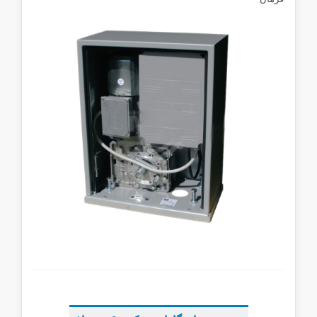
...
...