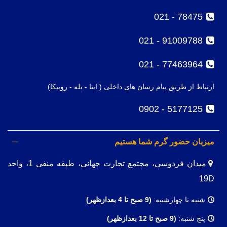
78475 - 021
91009788 - 021
77463964 - 021
ارتباط از طریق پیام رسان های داخلی ( ایتا - بله - روبیکا)
5177125 - 0902
میزبان حضور گرم شما هستیم
میدان فردوسی، مجتمع تجارت جهانی، طبقه منفی 1، واحد
19D
شنبه تا چهارشنبه:
(9
صبح تا 4 بعدازظهر)
پنج شنبه:
(9 صبح تا 12 بعدازظهر)