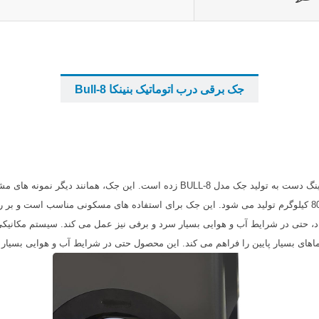
...
جک برقی درب اتوماتیک بنینکا Bull-8
...
بنینکا به عنوان یکی از پیشروان صنعت درب اتوماتیک پارکینگ دست به تولید جک مدل -8
عرضه می گردد. درب کنترلی بنینکا مدل BULL-8، با قدرت 800 کیلوگرم تولید می شود. این جک برای استفاده ها
بین دماهای 20- و 50+ درجه سانتی گراد، حتی در شرایط آب و هوایی بسیار سرد و برفی نیز عمل می کند.
اهای بسیار پایین را فراهم می کند. این محصول حتی در شرایط آب و هوایی بسیار 