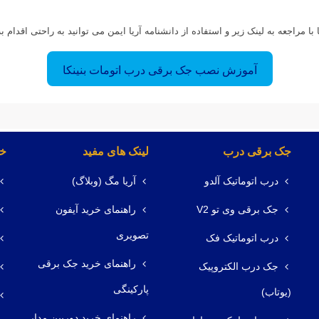
مراجعه به لینک زیر و استفاده از دانشنامه آریا ایمن می توانید به راحتی اقدام به 
آموزش نصب جک برقی درب اتومات بنینکا
جک برقی درب
لینک های مفید
خد
درب اتوماتیک آلدو
آریا مگ (وبلاگ)
جک برقی وی تو V2
راهنمای خرید آیفون
تصویری
درب اتوماتیک فک
راهنمای خرید جک برقی
جک درب الکتروپیک
پارکینگی
(یوتاب)
راهنمای خرید دوربین مدار