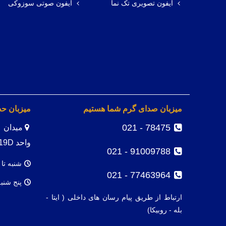
آیفون تصویری تک نما
آیفون صوتی سوزوکی
میزبان صدای گرم شما هستیم
میزبان ح
78475 - 021
واحد 19D
91009788 - 021
شنبه تا 
77463964 - 021
پنج شنب
ارتباط از طریق پیام رسان های داخلی ( ایتا -
بله - روبیکا)