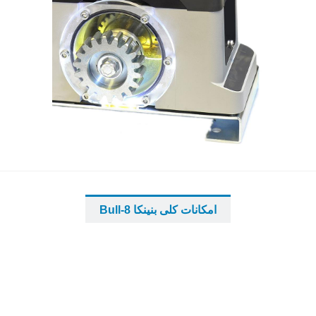
...
...
امکانات کلی بنینکا Bull-8
...