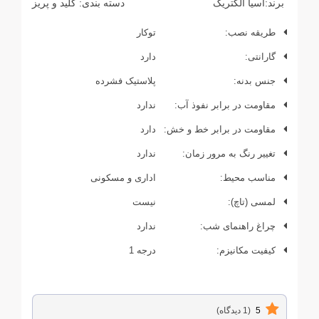
برند:
آسیا الکتریک
دسته بندی:
کلید و پریز
طریقه نصب:
توکار
گارانتی:
دارد
جنس بدنه:
پلاستیک فشرده
مقاومت در برابر نفوذ آب:
ندارد
مقاومت در برابر خط و خش:
دارد
تغییر رنگ به مرور زمان:
ندارد
مناسب محیط:
اداری و مسکونی
لمسی (تاچ):
نیست
چراغ راهنمای شب:
ندارد
کیفیت مکانیزم:
درجه 1
5
(1 دیدگاه)