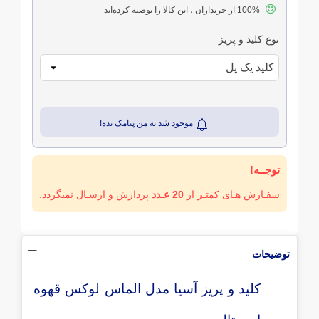
100% از خریداران ، این کالا را توصیه کرده‌اند
نوع کلید و پریز
موجود شد به من پیامک بده!
توجــه!
سفـارش هـای کمتـر از
20 عـدد
پردازش و ارسـال نمیگردد.
توضیحات
کلید و پریز آسیا مدل الماس لوکس قهوه