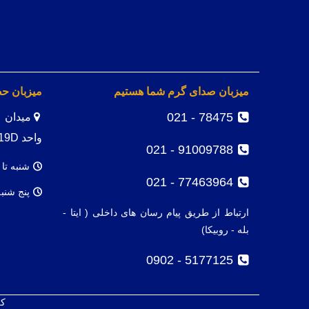
میزبان صدای گرم شما هستیم
میزبان ح
78475 - 021
واحد 19D
91009788 - 021
شنبه تا 
77463964 - 021
پنج شنب
ارتباط از طریق پیام رسان های داخلی ( ایتا -
بله - روبیکا)
5177125 - 0902
کل