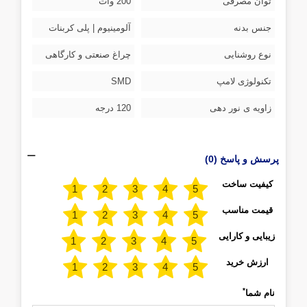
توان مصرفی
200 وات
جنس بدنه
آلومینیوم | پلی کربنات
نوع روشنایی
چراغ صنعتی و کارگاهی
تکنولوژی لامپ
SMD
زاویه ی نور دهی
120 درجه
پرسش و پاسخ (0)
کیفیت ساخت
قیمت مناسب
زیبایی و کارایی
ارزش خرید
*
نام شما