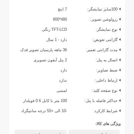
100سایز نمایشگر:
7 اینچ
رزولوشن تصویر:
480*800
نوع نمایشگر:
TFT-LCD رنگی
گارانتی تعویض:
دارد - 1 سال
مدت گارانتی تعمیر:
36 ماهه پارسیان تصویر فدک
اتصال به پنل:
2 پنل آیفون تصویری
ضبط تصاویر:
دارد
ارتباط داخلی:
ندارد
نوع صفحه کلید:
لمسی
حداکثر فاصله با پنل:
100 متر با کابل 0.6 فویلدار
شرایط کارکرد:
-10 الی +55 درجه سانتیگراد
ویژگی های کالا: