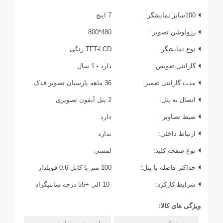
100سایز نمایشگر:
7 اینچ
رزولوشن تصویر:
480*800
نوع نمایشگر:
TFT-LCD رنگی
گارانتی تعویض:
دارد - 1 سال
مدت گارانتی تعمیر:
36 ماهه پارسیان تصویر فدک
اتصال به پنل:
2 پنل آیفون تصویری
ضبط تصاویر:
دارد
ارتباط داخلی:
ندارد
نوع صفحه کلید:
لمسی
حداکثر فاصله با پنل:
100 متر با کابل 0.6 فویلدار
شرایط کارکرد:
-10 الی +55 درجه سانتیگراد
ویژگی های کالا: