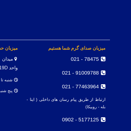
میزبان صدای گرم شما هستیم
میزبان ح
78475 - 021
واحد 19D
91009788 - 021
شنبه تا 
77463964 - 021
پنج شنب
ارتباط از طریق پیام رسان های داخلی ( ایتا -
بله - روبیکا)
5177125 - 0902