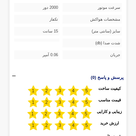
سرعت موتور
2000 دور
مشخصات هواکش
تکفاز
سایز (سانتی متر)
15 سانت
شدت صدا (db)
جریان
0.06 آمپر
پرسش و پاسخ (0)
کیفیت ساخت
قیمت مناسب
زیبایی و کارایی
ارزش خرید
*