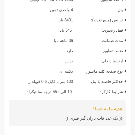
پنل:
4 واحدی ثمین
ترانس (منبع تغذیه):
8401 تابا
قفل زنجیری:
545 تابا
مدت ضمانت:
36 ماهه تابا
ضبط تصاویر:
دارد
ارتباط داخلی:
ندارد
نوع صفحه کلید مانیتور:
دکمه ای
حداکثر فاصله با پنل:
100 متر با کابل 0.6 فویلدار
شرایط کارکرد:
-10 الی +55 درجه سانتیگراد
هدیه ما به شما!
(( یک عدد قاب باران گیر فلزی ))