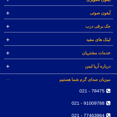
آیفون صوتی
جک برقی درب
لینک های مفید
خدمات مشتریان
درباره آریا ایمن
میزبان صدای گرم شما هستیم
78475 - 021
91009788 - 021
77463964 - 021