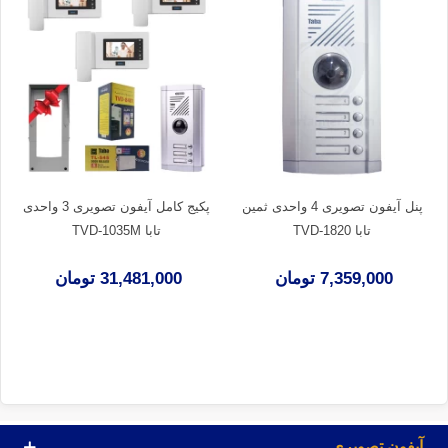
پنل آیفون تصویری 4 واحدی ثمین
پکیج کامل آیفون تصویری 3 واحدی
تابا TVD-1820
تابا TVD-1035M
7,359,000 تومان
31,481,000 تومان
آیفون تصویری