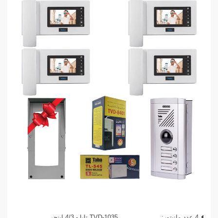
4 عدد مانیتور:
TVD-1035 تابا - 4/3 اینچی