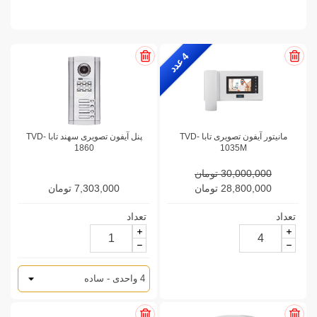
4
ع
د
د
مانیتور آیفون تصویری تابا TVD-
پنل آیفون تصویری سهند تابا TVD-
1860
1035M
30,000,000 تومان
28,800,000 تومان
7,303,000 تومان
تعداد
تعداد