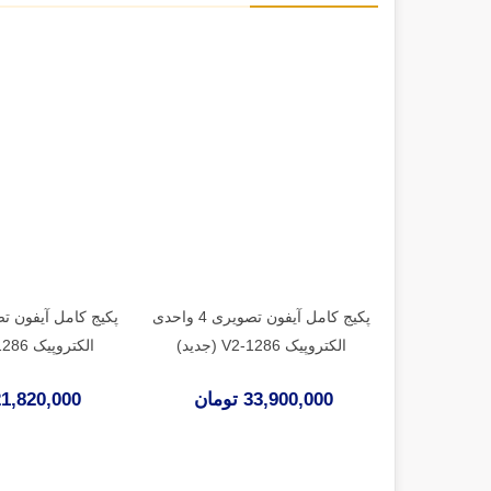
پکیج کامل آیفون تصویری 4 واحدی
الکتروپیک 1286-V2 (جدید)
الکتروپیک 1286-V2 (جدید)
33,900,000 تومان
21,820,000 توما