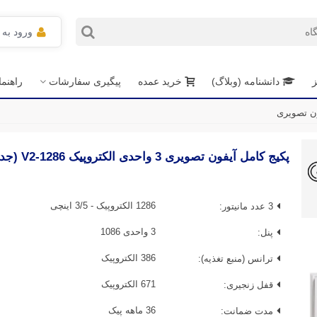
ورود به
ز
دانشنامه (وبلاگ)
خرید عمده
پیگیری سفارشات
راهنم
پکیج کامل آیفون تصویری 3 واحدی الکتروپیک 1286-V2 (جدید)
3 عدد مانیتور:
1286 الکتروپیک - 3/5 اینچی
پنل:
3 واحدی 1086
ترانس (منبع تغذیه):
386 الکتروپیک
قفل زنجیری:
671 الکتروپیک
مدت ضمانت:
36 ماهه پیک