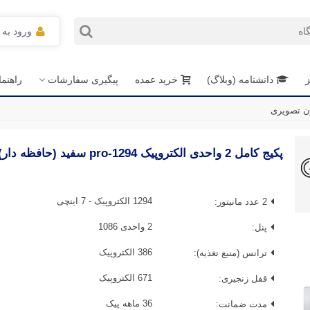
ورود به
ز
دانشنامه (وبلاگ)
خرید عمده
پیگیری سفارشات
راهنم
پکیج کامل 2 واحدی الکتروپیک pro-1294 سفید (حافظه دار)
2 عدد مانیتور:
1294 الکتروپیک - 7 اینچی
پنل:
2 واحدی 1086
ترانس (منبع تغذیه):
386 الکتروپیک
قفل زنجیری:
671 الکتروپیک
مدت ضمانت:
36 ماهه پیک