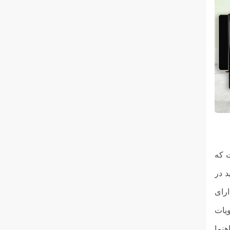
است که
د در
ارای
ویات
هنما