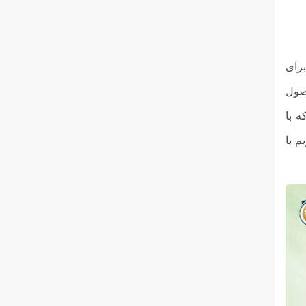
رای
حصول
ه با
م با