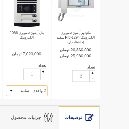
مانیتور آیفون تصویری
پنل آیفون تصویری 1086
الکتروپیک 1294-Pro سفید
الکتروپیک
(حافظه دار)
26,860,000 تومان
7,020,000 تومان
25,980,000 تومان
تعداد
تعداد
توضیحات
جزئیات محصول