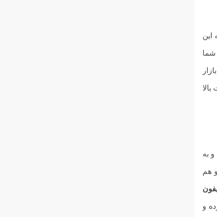
 این
شما
ازار
بالا
و به
و هم
یفون
ه و